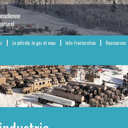
canadienne
naturel
az
Le pétrole, le gaz et vous
Info-fracturation
Ressources