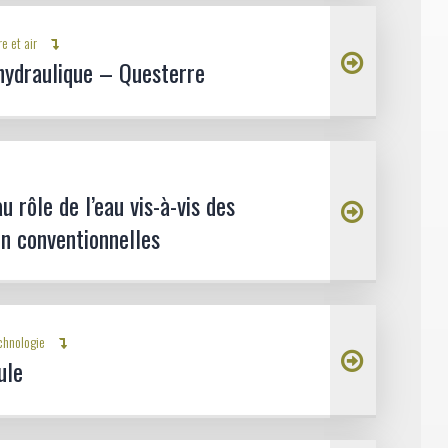
re et air
hydraulique – Questerre
 rôle de l’eau vis-à-vis des
n conventionnelles
chnologie
ule